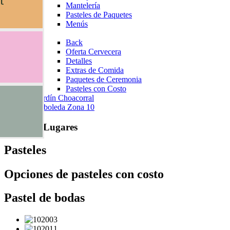
l
Mantelería
Pasteles de Paquetes
Menús
Extra
Back
Oferta Cervecera
Detalles
Extras de Comida
Paquetes de Ceremonia
Pasteles con Costo
Ir a jardín Choacorral
La Arboleda Zona 10
Nuestros Lugares
Pasteles
Opciones de pasteles con costo
Pastel de bodas