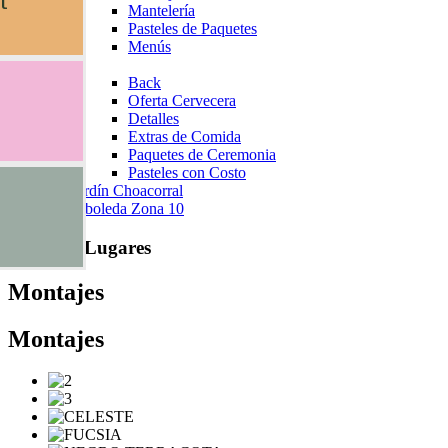
l
Mantelería
Pasteles de Paquetes
Menús
Extra
Back
Oferta Cervecera
Detalles
Extras de Comida
Paquetes de Ceremonia
Pasteles con Costo
Ir a jardín Choacorral
La Arboleda Zona 10
Nuestros Lugares
Montajes
Montajes